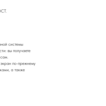
ОСТ.
нной системы
ти: вы получаете
исам.
 экран по-прежнему
ками, а также