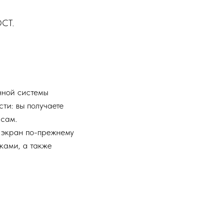
ОСТ.
нной системы
ти: вы получаете
исам.
 экран по-прежнему
ками, а также